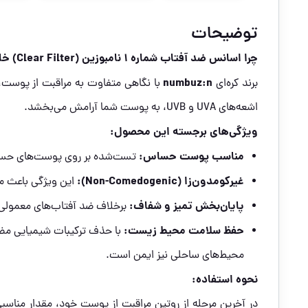
توضیحات
چرا اسانس ضد آفتاب شماره ۱ نامبوزین (Clear Filter) خاص است؟
numbuz:n
برند کره‌ای
با نگاهی متفاوت به مراقبت از پوست، 
اشعه‌های UVA و UVB، به پوست شما آرامش می‌بخشد.
ویژگی‌های برجسته این محصول:
مناسب پوست حساس:
تست‌شده بر روی پوست‌های حسا
غیرکومدون‌زا (Non-Comedogenic):
این ویژگی باعث م
پایان‌بخش تمیز و شفاف:
برخلاف ضد آفتاب‌های معمولی، این مد
حفظ سلامت محیط زیست:
محیط‌های ساحلی نیز ایمن است.
نحوه استفاده:
در آخرین مرحله از روتین مراقبت از پوست خود، مقدار من