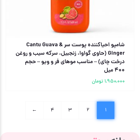
شامپو احیاکننده پوست سر Cantu Guava &
Ginger (حاوی گواوا، زنجبیل، سرکه سیب و روغن
درخت چای) – مناسب موهای فر و ویو – حجم
۴۰۰ میل
1,950,000
تومان
←
4
3
2
1